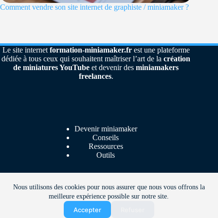
Comment vendre son site internet de graphiste / miniamaker ?
Le site internet
formation-miniamaker.fr
est une plateforme
dédiée à tous ceux qui souhaitent maîtriser l’art de la
création
de miniatures YouTube
et devenir des
miniamakers
freelances
.
Devenir miniamaker
Conseils
Ressources
Outils
Nous utilisons des cookies pour nous assurer que nous vous offrons la
Contact
meilleure expérience possible sur notre site.
Mentions légales
Confidentialité
Accepter
Refuser
🎁 Testez gratuitement Thumbmagic
Copyright © 2026 - www.formation-miniamaker.fr -